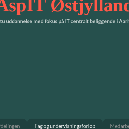
AspIT Østjyllan
Stu uddannelse med fokus på IT centralt beliggende i Aar
delingen
Fag og undervisningsforløb
Medarbe