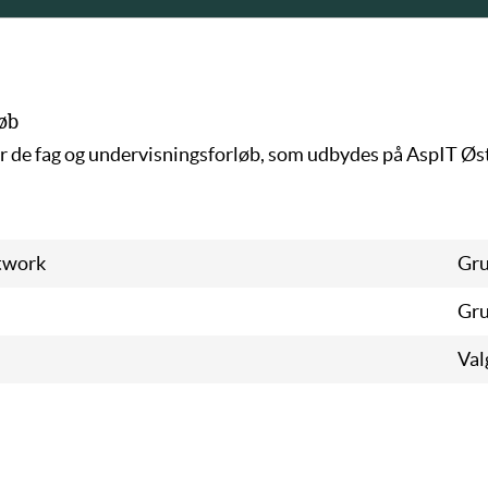
øb
er de fag og undervisningsforløb, som udbydes på AspIT Øs
etwork
Gru
Gru
Val