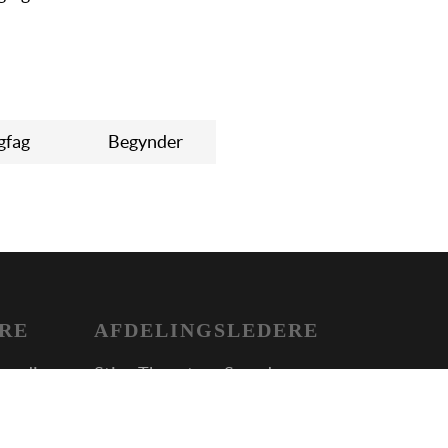
gfag
Begynder
ERE
AFDELINGSLEDERE
Lundin
Stine Thoustrup Svendsen
AspIT Storkøbenhavn
Malene Gydesen