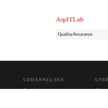
AspITLab
Quality Assurance
UDDANNELSEN
UND
Om uddannelsen
IT-tek
Stu
Webud
Jobcenter
Softwa