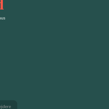
d
hus
jdere