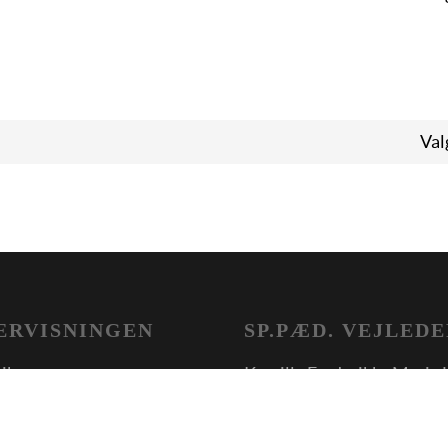
Val
ERVISNINGEN
SP.PÆD. VEJLED
nik
Kamille Frederikke Maria 
AspIT Storkøbenhavn
vikling
Daniel Kloock Weiss
reudvikling