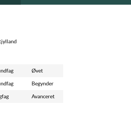
tjylland
ndfag
Øvet
ndfag
Begynder
gfag
Avanceret