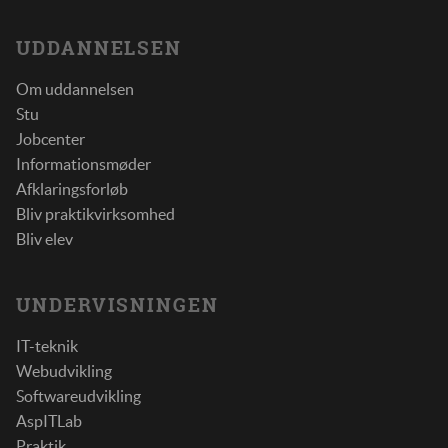
UDDANNELSEN
Om uddannelsen
Stu
Jobcenter
Informationsmøder
Afklaringsforløb
Bliv praktikvirksomhed
Bliv elev
UNDERVISNINGEN
IT-teknik
Webudvikling
Softwareudvikling
AspITLab
Praktik