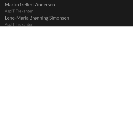
Martin Gellert Andersen
AspIT Trekanten
Lene-Maria Brønning Simonsen
AspIT Trekanten
Trine Joensen Schmidt
AspIT Østjylland
Stine Vibeke Obdrup
AspIT Sjælland
Kristina Meier Lindenborg
AspIT Fyn
Janni Højgaard Skødt
AspIT Midtjylland
AFDELINGSLEDERE
Stine Thoustrup Svendsen
AspIT Storkøbenhavn
Malene Gydesen
AspIT Sønderjylland