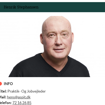
Henrik Stephansen
INFO
itel:
Praktik- Og Jobvejleder
ail:
hens@aspit.dk
elefon:
72 16 26 85