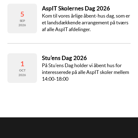
AspIT Skolernes Dag 2026
5
Kom til vores årlige åbent-hus dag, som er
SEP
et landsdækkende arrangement på tværs
2026
af alle AspIT afdelinger.
Stu’ens Dag 2026
1
På Stu'ens Dag holder vi åbent hus for
OCT
interesserede på alle AspIT skoler mellem
2026
14:00-18:00