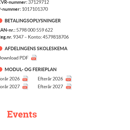
CVR-nummer:
37129712
P-nummer:
1017101370
BETALINGSOPLYSNINGER
AN-nr.:
5798 000 559 622
eg.nr.
9347 – Konto: 4579818706
AFDELINGENS SKOLESKEMA
Download PDF
MODUL- OG FERIEPLAN
orår 2026
Efterår 2026
orår 2027
Efterår 2027
Events