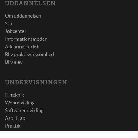
UDDANNELSEN
Om uddannelsen
Stu
Jobcenter
Informationsmøder
Afklaringsforløb
Bliv praktikvirksomhed
Bliv elev
UNDERVISNINGEN
IT-teknik
Webudvikling
Softwareudvikling
AspITLab
Praktik
Kommunikation og personlig udvikling