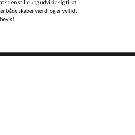
 se en stille ung udvikle sig til at
der både skaber værdi og er vellidt
 bevis!
ERVISNINGEN
SP.PÆD. VEJLEDE
nik
Kamille Frederikke Maria 
AspIT Storkøbenhavn
vikling
Daniel Kloock Weiss
reudvikling
AspIT Sønderjylland
Lab
Martin Gellert Andersen
k
AspIT Trekanten
ikation og personlig
Lene-Maria Brønning Sim