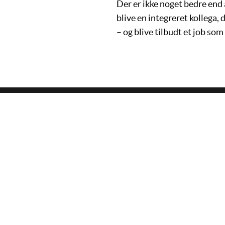
Der er ikke noget bedre end at
blive en integreret kollega, 
– og blive tilbudt et job som
UDDANNELSEN
UND
Om uddannelsen
IT-tek
Stu
Webud
Jobcenter
Softwa
Informationsmøder
AspIT
Afklaringsforløb
Prakti
Bliv praktikvirksomhed
Kommun