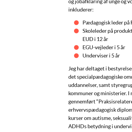
og jobafklaring af unge og v
inkluderer:
Pædagogisk leder på F
Skoleleder på produk
EUD i 12 år
EGU-vejleder i 5 år
Underviser i 5 år
Jeg har deltaget i bestyrelse
det specialpædagogiske omr
uddannelser, samt styregru
kommuner og ministerier. I 
gennemført “Praksisrelatere
erhvervspædagogisk diplom
kurser om autisme, seksuali
ADHDs betydning i under