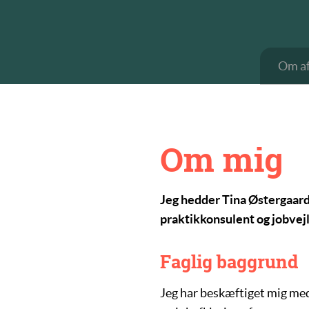
Om af
Om mig
Jeg hedder Tina Østergaard
praktikkonsulent og jobvejl
Faglig baggrund
Jeg har beskæftiget mig med