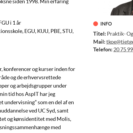
oksne siden 1998. Min erfaring
GU i 1 år
INFO
tionsskole, EGU, KUU, PBE, STU,
Titel:
Praktik- Og
Mail:
tkoe@tietg
Telefon:
20 75 99
r, konferencer og kurser inden for
åde og de erhvervsrettede
pper og arbejdsgrupper under
min tid hos AspIT har jeg
t undervisning” som en del af en
uddannelse ved UC Syd, samt
tet og kønsidentitet med Molis,
visningssammenhænge med