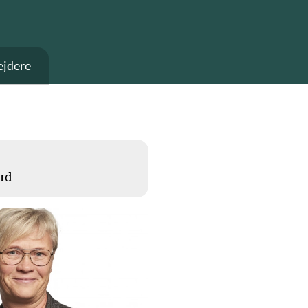
jdere
rd