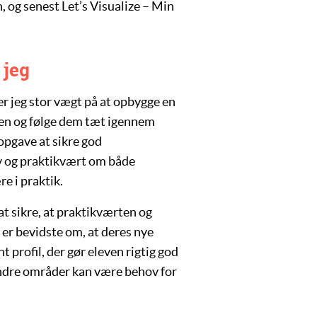
og senest Let’s Visualize – Min
 jeg
 jeg stor vægt på at opbygge en
even og følge dem tæt igennem
opgave at sikre god
 og praktikvært om både
e i praktik.
t sikre, at praktikværten og
er bevidste om, at deres nye
 profil, der gør eleven rigtig god
 andre områder kan være behov for