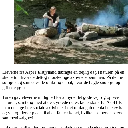
Eleverne fra AspIT Østjylland tilbragte en dejlig dag i naturen på en
sheltertur, hvor de deltog i forskellige aktiviteter sammen. På denne
solrige dag samledes de omkring et bål, hvor de bagte snobrød og
grillede pølser.
Turen gav eleverne mulighed for at nyde det gode vejr og opleve
naturen, samtidig med at de styrkede deres fællesskab. På AspIT kan
man deltage i de sociale aktiviteter i det omfang den enkelte elev kan
og vil, og der er plads til alle i fællesskabet, hvilket skaber en stærk
sammenhørighed.
Ud over madlavning og hygge samlede og malede eleverne sten, og