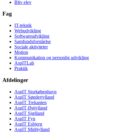
Bliv elev
Fag
IT-teknik
Webudvikling
Softwareudvikling
Samfundsforståelse
Sociale aktiviteter
Motion
Kommunikation og personlig udvikling
AspITLab
Praktik
Afdelinger
AspIT Storkøbenhavn
AspIT Sønderjylland
AspIT Trekanten
AspIT Østjylland
AspIT Sjælland
AspIT Fyn
AspIT Esbjerg
AspIT Midtjylland