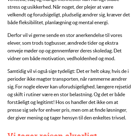
stress og usikkerhed. Når noget, der plejer at være
velkendt og forudsigeligt, pludselig ændrer sig, kræver det
både fleksibilitet, planlægning og mental energi.
Derfor vil vi gerne sende en stor anerkendelse til vores
elever, som trods togbusser, ændrede tider og ekstra
omveje møder op og gennemfører deres skoledag. Det
vidner om både motivation, vedholdenhed og mod.
Samtidig vil vi også sige tydeligt: Det er helt okay, hvis de i
perioder ikke magter transporten, når rammerne ændrer
sig. For nogle elever kan uforudsigelighed, længere rejsetid
og skift i rutiner være en stor belastning. Og det er både
forståeligt og legitimt! Hos os handler det ikke om at
presse sig selv for enhver pris, men om at finde løsninger,
der giver mening og tager hensyn til den enkeltes trivsel.
Vi tager rejsen alvorligt