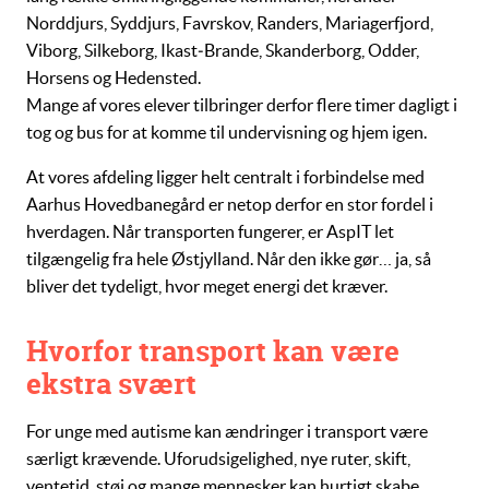
Norddjurs, Syddjurs, Favrskov, Randers, Mariagerfjord,
Viborg, Silkeborg, Ikast‑Brande, Skanderborg, Odder,
Horsens og Hedensted.
Mange af vores elever tilbringer derfor flere timer dagligt i
tog og bus for at komme til undervisning og hjem igen.
At vores afdeling ligger helt centralt i forbindelse med
Aarhus Hovedbanegård er netop derfor en stor fordel i
hverdagen. Når transporten fungerer, er AspIT let
tilgængelig fra hele Østjylland. Når den ikke gør… ja, så
bliver det tydeligt, hvor meget energi det kræver.
Hvorfor transport kan være
ekstra svært
For unge med autisme kan ændringer i transport være
særligt krævende. Uforudsigelighed, nye ruter, skift,
ventetid, støj og mange mennesker kan hurtigt skabe