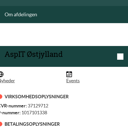
Om afdelingen
AspIT Østjylland
Nyheder
Events
VIRKSOMHEDSOPLYSNINGER
CVR-nummer:
37129712
P-nummer:
1017101338
BETALINGSOPLYSNINGER