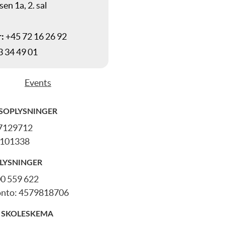
n 1a, 2. sal
+45 72 16 26 92
:
 34 49 01
Events
SOPLYSNINGER
7129712
101338
LYSNINGER
0 559 622
onto: 4579818706
 SKOLESKEMA