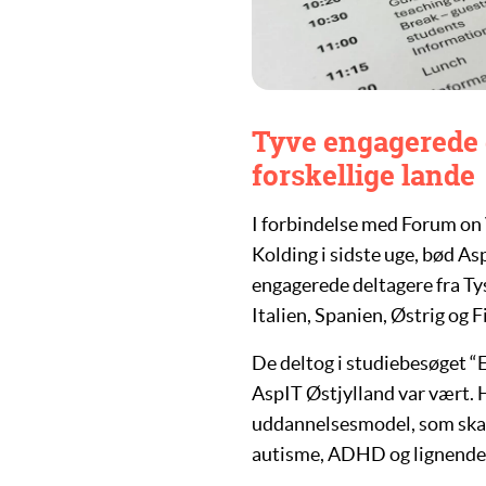
Tyve engagerede 
forskellige lande
I forbindelse med Forum on 
Kolding i sidste uge, bød A
engagerede deltagere fra T
Italien, Spanien, Østrig og F
De deltog i studiebesøget “E
AspIT Østjylland var vært. H
uddannelsesmodel, som ska
autisme, ADHD og lignende p