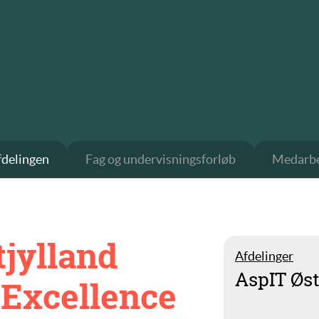
delingen
Fag og undervisningsforløb
Medarbe
jylland
Afdelinger
AspIT Øst
“Excellence