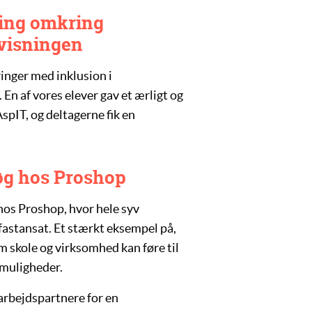
ling omkring
rvisningen
ringer med inklusion i
 En af vores elever gav et ærligt og
AspIT, og deltagerne fik en
g hos Proshop
hos Proshop, hvor hele syv
 fastansat. Et stærkt eksempel på,
 skole og virksomhed kan føre til
 muligheder.
marbejdspartnere for en