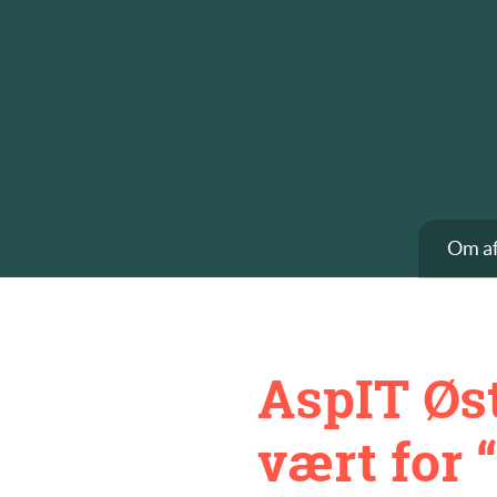
Om af
AspIT Øst
vært for 