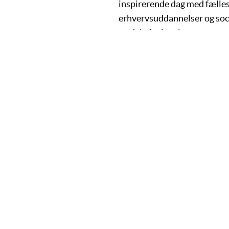
inspirerende dag med fælles
erhvervsuddannelser og socia
en del af rejsen!
UDDANNELSEN
UND
Om uddannelsen
IT-tek
Stu
Webud
Jobcenter
Softwa
Informationsmøder
AspIT
Afklaringsforløb
Prakti
Bliv praktikvirksomhed
Kommun