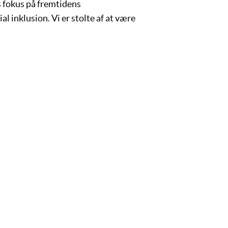
 fokus på fremtidens
l inklusion. Vi er stolte af at være
ERVISNINGEN
SP.PÆD. VEJLEDE
nik
Kamille Frederikke Maria 
AspIT Storkøbenhavn
vikling
Daniel Kloock Weiss
reudvikling
AspIT Sønderjylland
Lab
Martin Gellert Andersen
k
AspIT Trekanten
ikation og personlig
Lene-Maria Brønning Sim