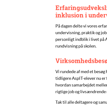
Erfaringsudveks
inklusion i unde
På dagen delte vi vores erfa
undervisning, praktik og job.
personligt indblik i livet på 
rundvisning på skolen.
Virksomhedsbesø
Vi rundede af med et besøg 
tidligere AspIT-elever nu er
hvordan samarbejdet mellem
rigtige job og livsændrende
Tak til alle deltagere og sa