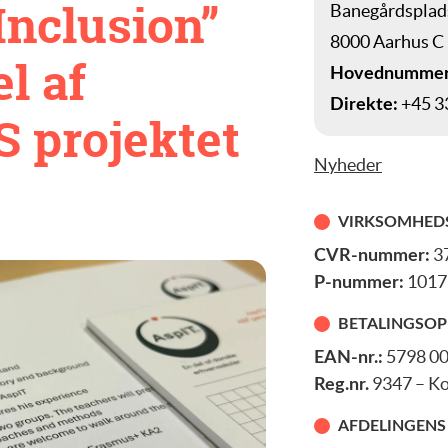
 Inclusion”
Banegårdspladse
8000 Aarhus C
l af
Hovednummer
+45 33
Direkte:
projektet
Nyheder
VIRKSOMHED
3
CVR-nummer:
1017
P-nummer:
BETALINGSOP
5798 00
EAN-nr.:
9347 – K
Reg.nr.
AFDELINGENS