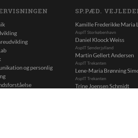
ERVISNINGEN
SP.PÆD. VEJLEDE
nik
Kamille Frederikke Maria 
AspIT Storkøbenhavn
vikling
Daniel Kloock Weiss
reudvikling
AspIT Sønderjylland
Lab
Martin Gellert Andersen
k
AspIT Trekanten
ikation og personlig
Lene-Maria Brønning Sim
ing
AspIT Trekanten
dsforståelse
Trine Joensen Schmidt
 aktiviteter
AspIT Østjylland
Stine Vibeke Obdrup
n
AspIT Sjælland
Kristina Meier Lindenbor
AspIT Fyn
Janni Højgaard Skødt