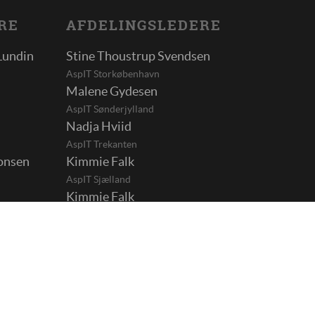
RE
AFDELINGSLEDERE
Lundin
Stine Thoustrup Svendsen
AspIT Storkøbenhavn
Malene Gydesen
AspIT Sønderjylland
Nadja Hviid
AspIT Trekanten
onsen
Kimmie Falk
AspIT Sjælland
Kimmie Falk
AspIT Fyn
Jane Tholle
AspIT Esbjerg
g
Ole Faarkrog-Søgaard
AspIT Midtjylland