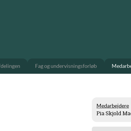
delingen
Fag og undervisningsforløb
Medarbe
Medarbejdere
Pia Skjold M