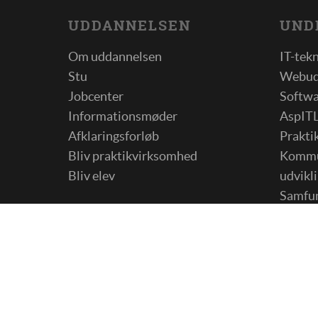
UDDANNELSEN
UND
Om uddannelsen
IT-tek
Stu
Webud
Jobcenter
Softwa
Informationsmøder
AspIT
Afklaringsforløb
Prakti
Bliv praktikvirksomhed
Kommun
Bliv elev
udvikl
Samfun
Sociale
Motio