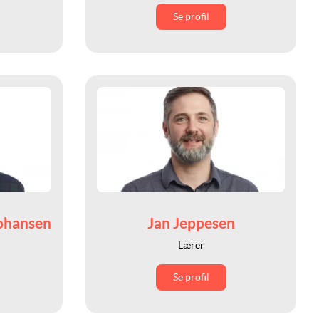
Se profil
ohansen
Jan Jeppesen
Lærer
Se profil