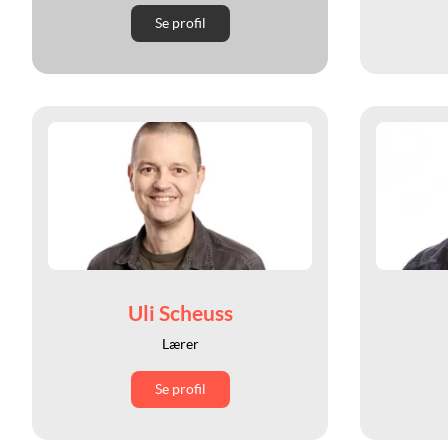
Se profil
Uli Scheuss
Lærer
Se profil