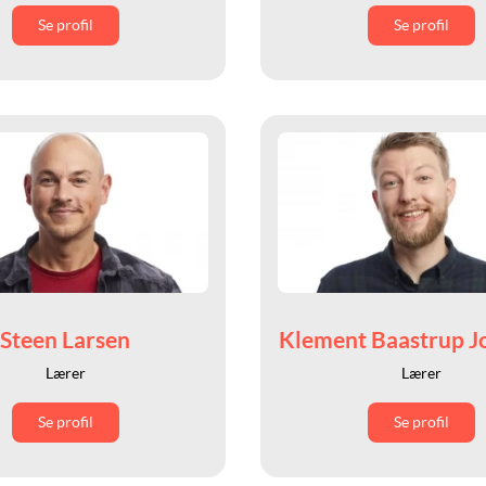
Se profil
Se profil
Steen Larsen
Klement Baastrup J
Lærer
Lærer
Se profil
Se profil