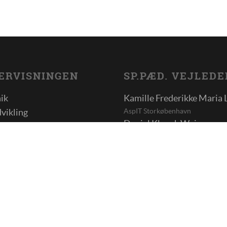
ERVISNINGEN
SP.PÆD. VEJLEDE
nik
Kamille Frederikke Maria 
AspIT Storkøbenhavn
vikling
Daniel Kloock Weiss
reudvikling
AspIT Sønderjylland
Lab
Martin Gellert Andersen
k
AspIT Trekanten
ikation og personlig
Lene-Maria Brønning Sim
ing
AspIT Trekanten
dsforståelse
Trine Joensen Schmidt
 aktiviteter
AspIT Østjylland
Stine Vibeke Obdrup
n