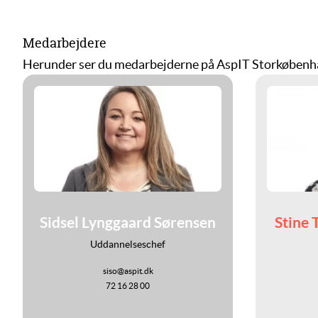
Medarbejdere
Herunder ser du medarbejderne på AspIT Storkøben
Sidsel Lynggaard Sørensen
Stine 
Uddannelseschef
siso@aspit.dk
72 16 28 00