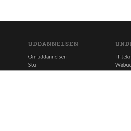
UDDANNELSEN
UND
Om uddannelsen
IT-tek
Stu
Webud
Jobcenter
Softwa
Informationsmøder
AspIT
Afklaringsforløb
Prakti
Bliv praktikvirksomhed
Kommun
Bliv elev
udvikl
Samfun
Sociale
Motio