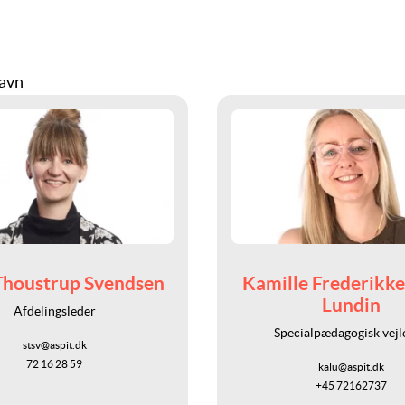
havn
Thoustrup Svendsen
Kamille Frederikk
Lundin
Afdelingsleder
Specialpædagogisk vejl
stsv@aspit.dk
72 16 28 59
kalu@aspit.dk
+45 72162737