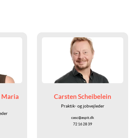
e Maria
Carsten Scheibelein
Praktik- og jobvejleder
eder
casc@aspit.dk
72 16 28 39