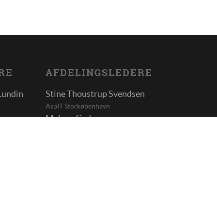
RE
AFDELINGSLEDERE
Lundin
Stine Thoustrup Svendsen
AspIT Storkøbenhavn
Malene Gydesen
AspIT Sønderjylland
Nadja Hviid
AspIT Trekanten
onsen
Kimmie Falk
AspIT Sjælland
Kimmie Falk
AspIT Fyn
Jane Tholle