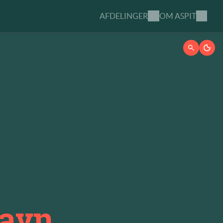
AFDELINGER
OM ASPIT
havn