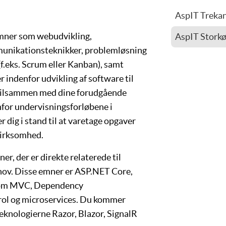
AspIT Treka
Mads Mikkel
emner som
webudvikling
,
AspIT Stork
unikationsteknikker
,
problemløsning
Uli Scheuss
(f.eks.
Scrum
eller
Kanban
), samt
indenfor udvikling af software til
 tilsammen med dine forudgående
or undervisningsforløbene i
dig i stand til at varetage opgaver
virksomhed.
r, der er direkte relaterede til
hov. Disse emner er
ASP.NET Core
,
som
MVC
,
Dependency
rol
og
microservices
. Du kommer
 teknologierne
Razor, Blazor, SignalR