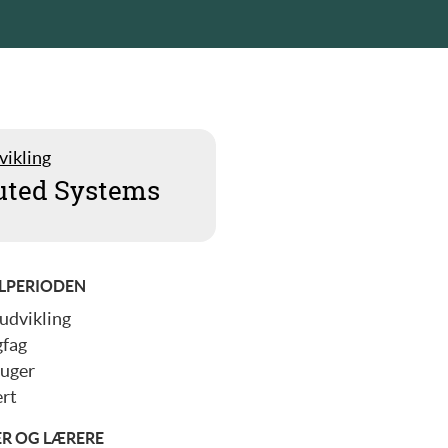
vikling
buted Systems
LPERIODEN
udvikling
gfag
 uger
rt
ER OG LÆRERE