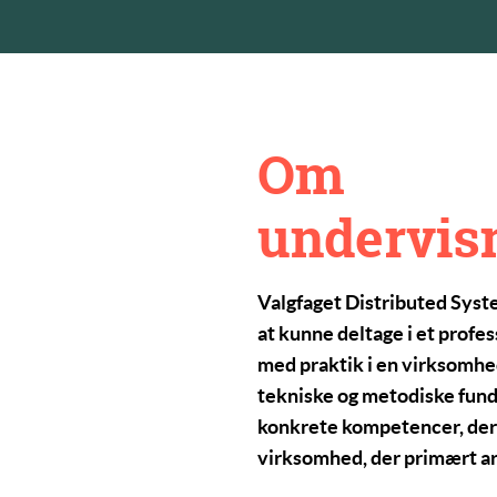
Om
undervis
Valgfaget
Distributed Sys
at kunne deltage i et profe
med praktik i en virksomhed
tekniske og metodiske fund
konkrete kompetencer, der 
virksomhed, der
primært
a