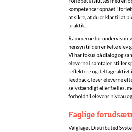
Forløbet afsluttes med en o
kompetencer opnået i forløb
at sikre, at du er klar til a
praktik.
Rammerne for undervisninge
hensyn til den enkelte elev
Vi har fokus på dialog og sa
eleverne i samtaler, stiller 
reflektere og deltage aktiv
feedback, løser eleverne ef
selvstændigt eller fælles, m
forhold til elevens niveau o
Faglige forudsæt
Valgfaget
Distributed Syst