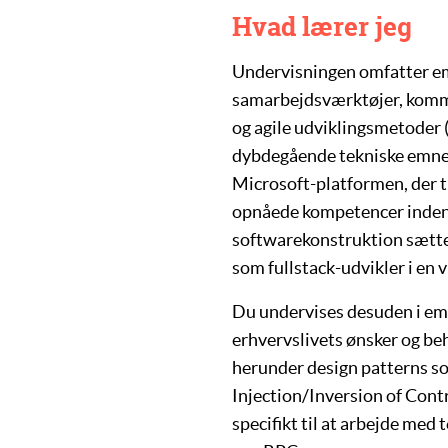
Hvad lærer jeg
Undervisningen omfatter 
samarbejdsværktøjer
,
komm
og
agile udviklingsmetoder
dybdegående tekniske emner 
Microsoft-platformen, der
opnåede kompetencer indenf
softwarekonstruktion sætter 
som
fullstack-udvikler
i en 
Du undervises desuden i emne
erhvervslivets ønsker og be
herunder design patterns 
Injection/Inversion of Cont
specifikt til at arbejde med