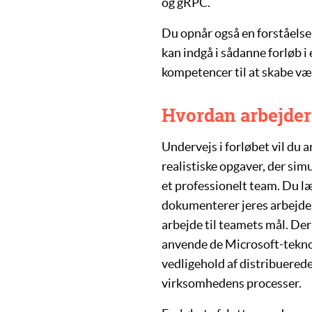
og
gRPC
.
Du opnår også en forståelse
kan indgå i sådanne forløb i
kompetencer til at skabe væ
Hvordan arbejder
Undervejs i forløbet vil du a
realistiske opgaver, der sim
et professionelt team. Du l
dokumenterer jeres arbejde,
arbejde til teamets mål. Der
anvende de Microsoft-teknol
vedligehold af
distribuered
virksomhedens processer.