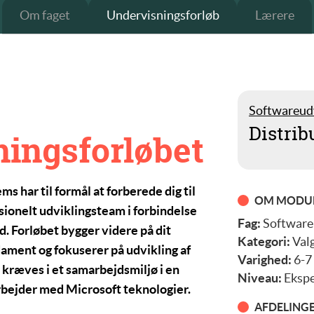
Om faget
Undervisningsforløb
Lærere
Softwareud
Distri
ningsforløbet
tems
har til formål at forberede dig til
OM MODU
ssionelt udviklingsteam i forbindelse
Fag:
Software
. Forløbet bygger videre på dit
Kategori:
Val
ament og fokuserer på udvikling af
Varighed:
6-7
kræves i et samarbejdsmiljø i en
Niveau:
Ekspe
rbejder med Microsoft teknologier.
AFDELING