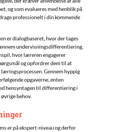
pgave, der kræver anvendelse af alle
et, og som evalueres med henblik på
t bidrage professionelt i din kommende
n er dialogbaseret, hvor der tages
 gennem undervisningsdifferentiering.
mspil, hvor læreren engagerer
spørgsmål og opfordrer dem til at
t i læringsprocessen. Gennem hyppig
terfølgende opgaverne, enten
ed hensyntagen til differentiering i
g øvrige behov.
ninger
ems
er på ekspert-niveau og derfor