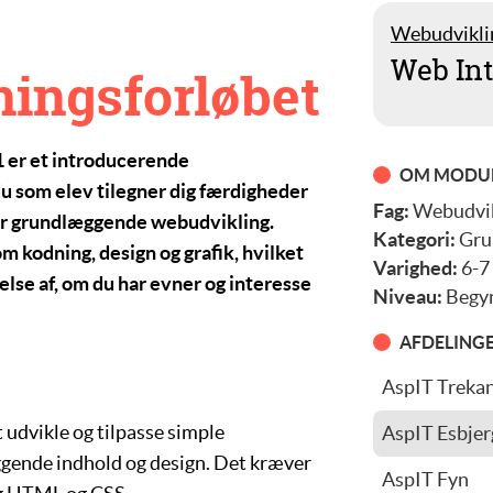
Webudvikli
Web In
ningsforløbet
1
er et introducerende
OM MODU
u som elev tilegner dig færdigheder
Fag:
Webudvik
or grundlæggende webudvikling.
Kategori:
Gru
 kodning, design og grafik, hvilket
Varighed:
6-7
else af, om du har evner og interesse
Niveau:
Begy
AFDELING
AspIT Treka
Jonni Thips
 udvikle og tilpasse simple
AspIT Esbjer
Kenneth Hou
ende indhold og design. Det kræver
Rasmus Hein
AspIT Fyn