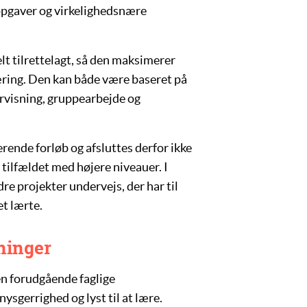
opgaver og virkelighedsnære
lt tilrettelagt, så den maksimerer
æring. Den kan både være baseret på
rvisning, gruppearbejde og
rende forløb og afsluttes derfor ikke
tilfældet med højere niveauer. I
e projekter undervejs, der har til
et lærte.
ninger
n forudgående faglige
ysgerrighed og lyst til at lære.