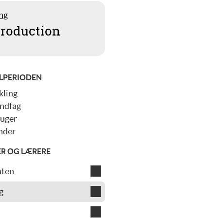
ng
troduction
LPERIODEN
ling
ndfag
 uger
nder
ER OG LÆRERE
nten
uwan Espersen
g
gård Sørensen
 Midjord