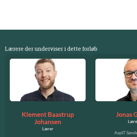
Lærere der underviser i dette forløb
Klement Baastrup
Jonas 
Johansen
Lære
Lærer
AspIT Sønde