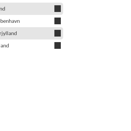
ard
and
p Carlsson
ard
øbenhavn
p Carlsson
strup Johansen
jylland
land
ing