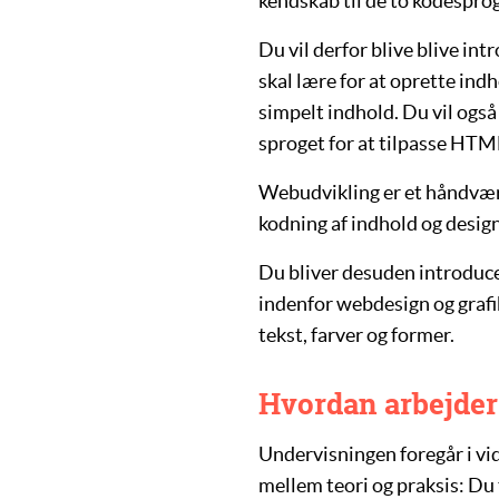
kendskab til de to kodespr
Du vil derfor blive blive in
skal lære for at oprette indh
simpelt indhold. Du vil ogs
sproget for at tilpasse HT
Webudvikling er et håndværk
kodning af indhold og desig
Du bliver desuden introduce
indenfor webdesign og graf
tekst, farver og former.
Hvordan arbejder
Undervisningen foregår i vi
mellem teori og praksis: Du 