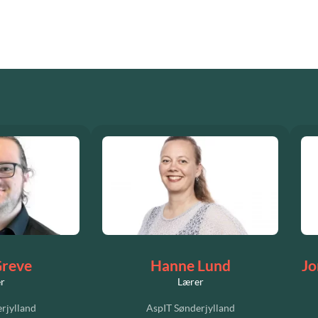
Greve
Hanne Lund
Jo
r
Lærer
rjylland
AspIT Sønderjylland