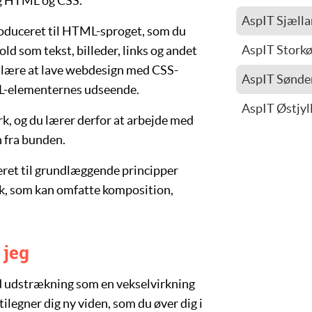
og HTML og CSS.
Vivi B Hauga
AspIT Sjæll
Sverre Kjøru
troduceret til HTML-sproget, som du
Vivi B Hauga
Emil Wibe
AspIT Stork
old som tekst, billeder, links og andet
Sverre Kjøru
Klement Baa
å lære at lave webdesign med CSS-
Emil Wibe
AspIT Sønder
ML-elementernes udseende.
Jonas Greve
AspIT Østjyl
Hanne Lund
, og du lærer derfor at arbejde med
Torben Cold
n fra bunden.
ret til grundlæggende principper
ik, som kan omfatte komposition,
 jeg
d udstrækning som en vekselvirkning
tilegner dig ny viden, som du øver dig i