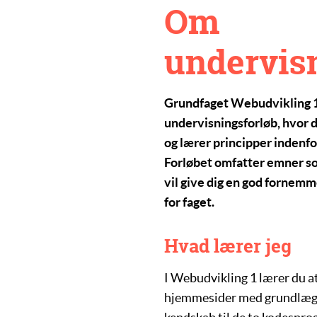
Om
undervis
Grundfaget
Webudvikling 
undervisningsforløb, hvor d
og lærer principper indenf
Forløbet omfatter emner som
vil give dig en god fornemm
for faget.
Hvad lærer jeg
I
Webudvikling 1
lærer du at
hjemmesider med grundlægg