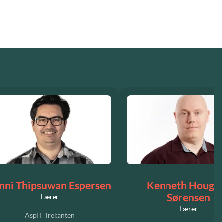
nni Thipsuwan Espersen
Kenneth Hougå
Sørensen
Lærer
Lærer
AspIT Trekanten