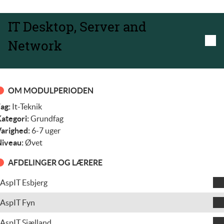
IT Desktop, Server and
Network
OM MODULPERIODEN
ag:
It-Teknik
ategori:
Grundfag
arighed:
6-7 uger
iveau:
Øvet
AFDELINGER OG LÆRERE
AspIT Esbjerg
Peter Asmussen
AspIT Fyn
Michael Rosengreen Bach
AspIT Sjælland