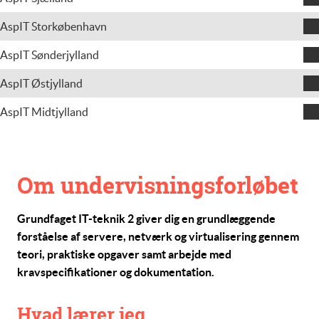
Ulrik Pagels
Andreas Severin Nielsen
AspIT Storkøbenhavn
Michael Rosengreen Bach
Steen Larsen
Ulrik Pagels
AspIT Sønderjylland
Jan Jeppesen
Nils-Asbjørn Odinsholm
AspIT Østjylland
Henning Larsen
AspIT Midtjylland
Flemming Graversen
Om undervisningsforløbet
Grundfaget
IT-teknik 2
giver dig en grundlæggende
forståelse af servere, netværk og virtualisering gennem
teori, praktiske opgaver samt arbejde med
kravspecifikationer og dokumentation.
Hvad lærer jeg