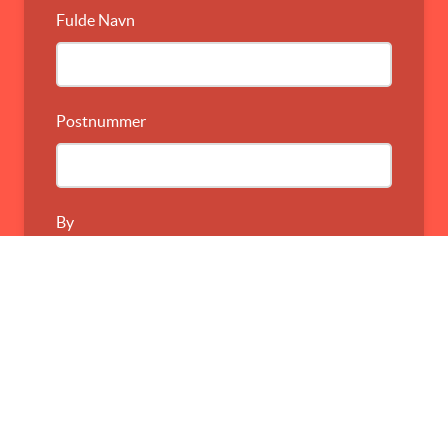
Fulde Navn
Postnummer
By
Email
Telefon (valgfri)