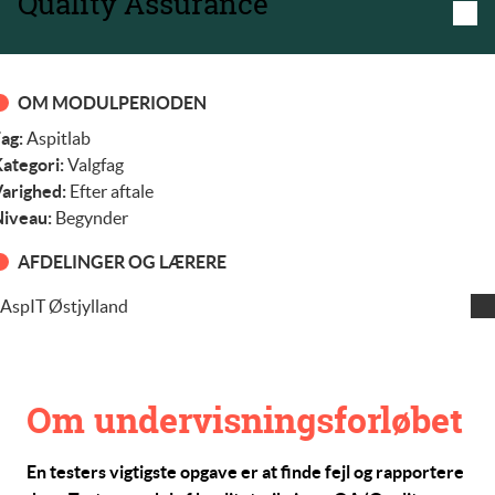
Quality Assurance
OM MODULPERIODEN
ag:
Aspitlab
ategori:
Valgfag
arighed:
Efter aftale
iveau:
Begynder
AFDELINGER OG LÆRERE
AspIT Østjylland
Henning Larsen
Om undervisningsforløbet
En testers vigtigste opgave er at finde fejl og rapportere