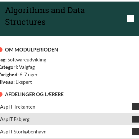
Algorithms and Data
Structures
OM MODULPERIODEN
ag:
Softwareudvikling
ategori:
Valgfag
arighed:
6-7 uger
iveau:
Ekspert
AFDELINGER OG LÆRERE
AspIT Trekanten
Mads Mikkel Rasmussen
AspIT Esbjerg
Teodora Mihaela Grindeanu
AspIT Storkøbenhavn