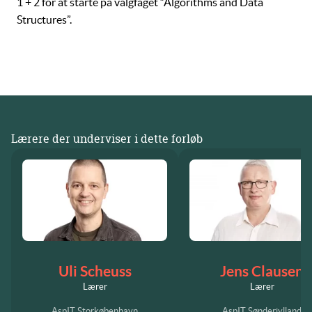
1 + 2
for at starte på valgfaget “Algorithms and Data
Structures”.
Lærere der underviser i dette forløb
Uli Scheuss
Jens Clausen
Lærer
Lærer
AspIT Storkøbenhavn
AspIT Sønderjylland