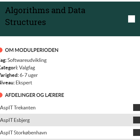
Algorithms and Data
Structures
OM MODULPERIODEN
ag:
Softwareudvikling
ategori:
Valgfag
arighed:
6-7 uger
iveau:
Ekspert
AFDELINGER OG LÆRERE
AspIT Trekanten
Mads Mikkel Rasmussen
AspIT Esbjerg
Teodora Mihaela Grindeanu
AspIT Storkøbenhavn