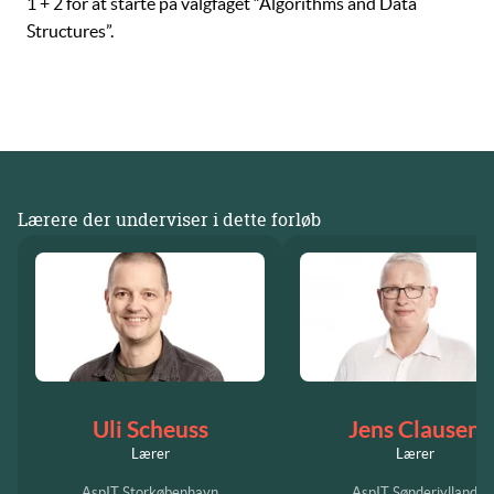
1 + 2
for at starte på valgfaget “Algorithms and Data
Structures”.
Lærere der underviser i dette forløb
Uli Scheuss
Jens Clausen
Lærer
Lærer
AspIT Storkøbenhavn
AspIT Sønderjylland