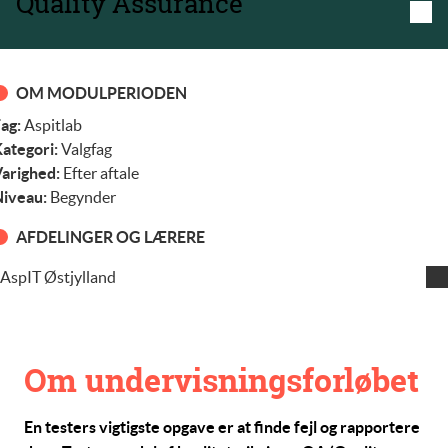
Quality Assurance
OM MODULPERIODEN
ag:
Aspitlab
ategori:
Valgfag
arighed:
Efter aftale
iveau:
Begynder
AFDELINGER OG LÆRERE
AspIT Østjylland
Henning Larsen
Om undervisningsforløbet
En testers vigtigste opgave er at finde fejl og rapportere