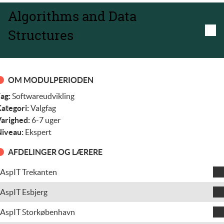
Algorithms and Data
Structures
OM MODULPERIODEN
ag:
Softwareudvikling
ategori:
Valgfag
arighed:
6-7 uger
iveau:
Ekspert
AFDELINGER OG LÆRERE
AspIT Trekanten
Mads Mikkel Rasmussen
AspIT Esbjerg
Teodora Mihaela Grindeanu
AspIT Storkøbenhavn