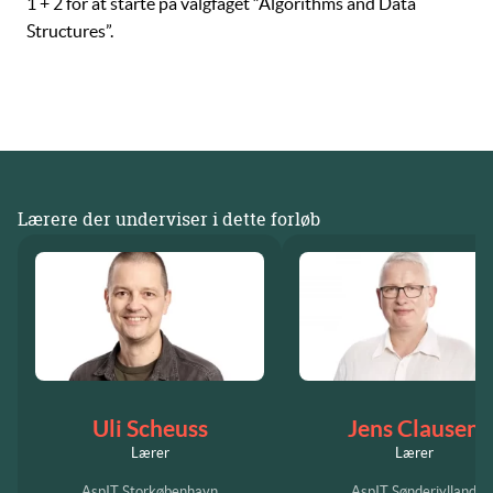
1 + 2
for at starte på valgfaget “Algorithms and Data
Structures”.
Lærere der underviser i dette forløb
Uli Scheuss
Jens Clausen
Lærer
Lærer
AspIT Storkøbenhavn
AspIT Sønderjylland