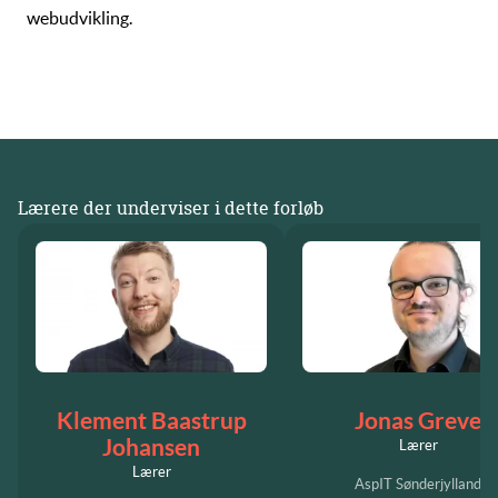
webudvikling.
Lærere der underviser i dette forløb
Klement Baastrup
Jonas Greve
Johansen
Lærer
Lærer
AspIT Sønderjylland