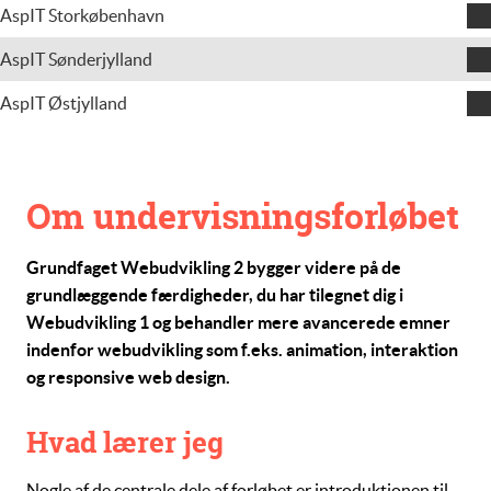
AspIT Storkøbenhavn
Emil Wibe
Klement Baastrup Johansen
AspIT Sønderjylland
Jonas Greve
AspIT Østjylland
Hanne Lund
Torben Colding
Om undervisningsforløbet
Grundfaget
Webudvikling 2
bygger videre på de
grundlæggende færdigheder, du har tilegnet dig i
Webudvikling 1
og behandler mere avancerede emner
indenfor webudvikling
som f.eks. animation, interaktion
og responsive web design.
Hvad lærer jeg
Nogle af de centrale dele af forløbet er introduktionen til