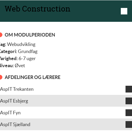
Web Construction
OM MODULPERIODEN
ag:
Webudvikling
ategori:
Grundfag
arighed:
6-7 uger
iveau:
Øvet
AFDELINGER OG LÆRERE
AspIT Trekanten
Kenneth Hougård Sørensen
AspIT Esbjerg
Rasmus Hein Midjord
AspIT Fyn
Sverre Kjørup Carlsson
AspIT Sjælland
Emil Wibe
Sverre Kjørup Carlsson