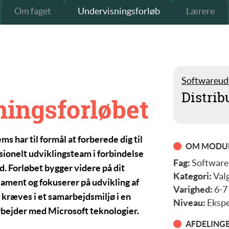
Om faget
Undervisningsforløb
Lærere
Softwareud
Distri
ningsforløbet
tems
har til formål at forberede dig til
OM MODU
ssionelt udviklingsteam i forbindelse
Fag:
Software
. Forløbet bygger videre på dit
Kategori:
Val
ament og fokuserer på udvikling af
Varighed:
6-7
kræves i et samarbejdsmiljø i en
Niveau:
Ekspe
rbejder med Microsoft teknologier.
AFDELING