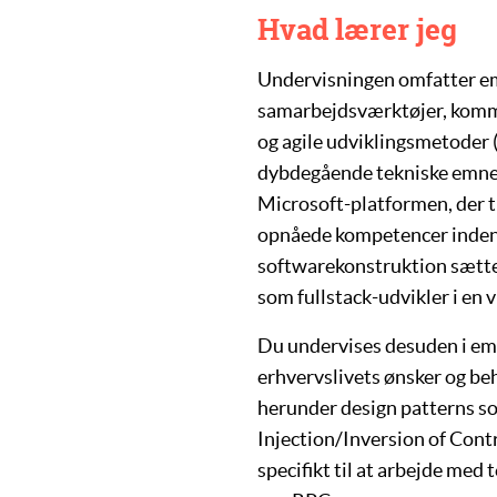
Hvad lærer jeg
Undervisningen omfatter 
samarbejdsværktøjer
,
komm
og
agile udviklingsmetoder
dybdegående tekniske emner 
Microsoft-platformen, der
opnåede kompetencer indenf
softwarekonstruktion sætter 
som
fullstack-udvikler
i en 
Du undervises desuden i emne
erhvervslivets ønsker og be
herunder design patterns 
Injection/Inversion of Cont
specifikt til at arbejde med