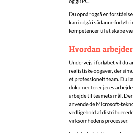
og
gRPC
.
Du opnår også en forståelse
kan indgå i sådanne forløb i
kompetencer til at skabe væ
Hvordan arbejder
Undervejs i forløbet vil du a
realistiske opgaver, der sim
et professionelt team. Du l
dokumenterer jeres arbejde,
arbejde til teamets mål. Der
anvende de Microsoft-teknol
vedligehold af
distribuered
virksomhedens processer.