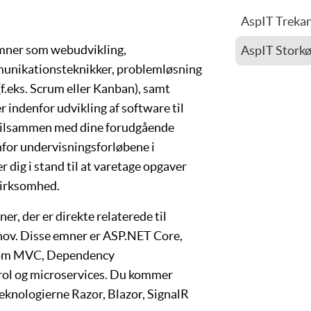
AspIT Treka
Mads Mikkel
emner som
webudvikling
,
AspIT Stork
unikationsteknikker
,
problemløsning
Uli Scheuss
(f.eks.
Scrum
eller
Kanban
), samt
indenfor udvikling af software til
 tilsammen med dine forudgående
or undervisningsforløbene i
dig i stand til at varetage opgaver
virksomhed.
r, der er direkte relaterede til
hov. Disse emner er
ASP.NET Core
,
som
MVC
,
Dependency
rol
og
microservices
. Du kommer
 teknologierne
Razor, Blazor, SignalR