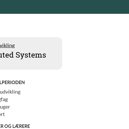
vikling
buted Systems
LPERIODEN
udvikling
gfag
 uger
rt
ER OG LÆRERE