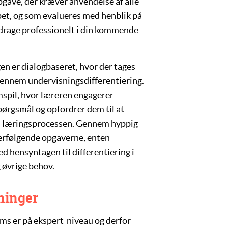
pgave, der kræver anvendelse af alle
et, og som evalueres med henblik på
t bidrage professionelt i din kommende
n er dialogbaseret, hvor der tages
 gennem undervisningsdifferentiering.
mspil, hvor læreren engagerer
spørgsmål og opfordrer dem til at
t i læringsprocessen. Gennem hyppig
terfølgende opgaverne, enten
ed hensyntagen til differentiering i
g øvrige behov.
ninger
ems
er på ekspert-niveau og derfor