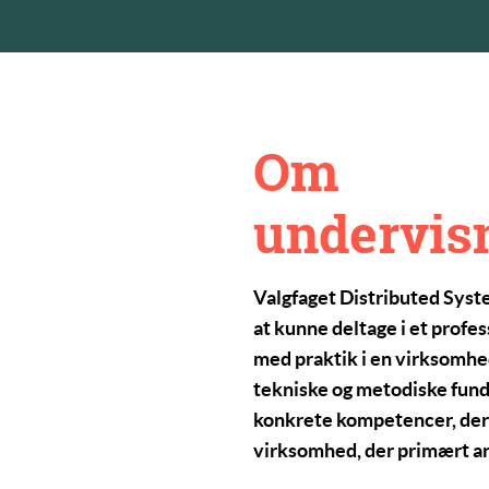
Om
undervis
Valgfaget
Distributed Sys
at kunne deltage i et profe
med praktik i en virksomhed
tekniske og metodiske fund
konkrete kompetencer, der 
virksomhed, der
primært
a