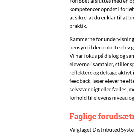
Forløbet afsluttes med en o
kompetencer opnået i forløb
at sikre, at du er klar til a
praktik.
Rammerne for undervisninge
hensyn til den enkelte elev
Vi har fokus på dialog og sa
eleverne i samtaler, stiller 
reflektere og deltage aktiv
feedback, løser eleverne ef
selvstændigt eller fælles, m
forhold til elevens niveau o
Faglige forudsæt
Valgfaget
Distributed Syst