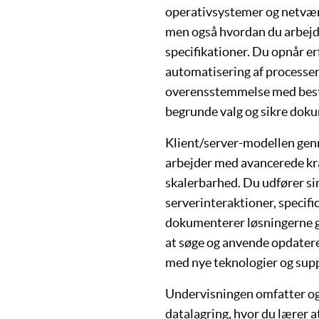
operativsystemer
og
netvæ
men også hvordan du arbejd
specifikationer. Du opnår erf
automatisering af processer
overensstemmelse med best p
begrunde valg og sikre dok
Klient/server-modellen
genn
arbejder med avancerede kra
skalerbarhed. Du udfører si
serverinteraktioner
, specif
dokumenterer
løsningerne g
at søge og anvende opdatere
med nye teknologier og sup
Undervisningen omfatter o
datalagring
, hvor du lærer 