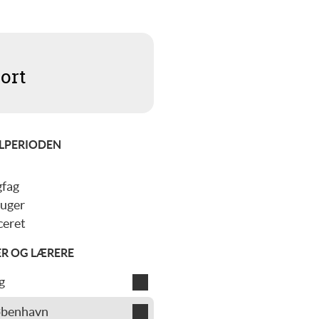
ort
LPERIODEN
gfag
 uger
eret
ER OG LÆRERE
g
sen
øbenhavn