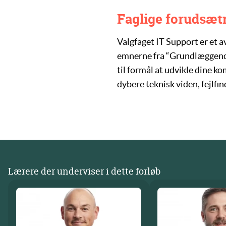
Faglige forudsæt
Valgfaget
IT Support
er et 
emnerne fra “Grundlæggende
til formål at udvikle dine k
dybere teknisk viden, fejlfin
Lærere der underviser i dette forløb