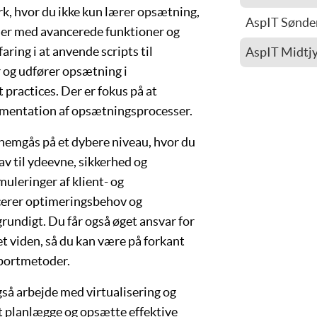
rk
, hvor du ikke kun lærer opsætning,
Steen Larsen
AspIT Sønder
er med avancerede funktioner og
Jan Jeppese
Nils-Asbjør
aring i at anvende scripts til
AspIT Midtjy
 og udfører opsætning i
Flemming Gr
ractices. Der er fokus på at
umentation af opsætningsprocesser.
emgås på et dybere niveau, hvor du
v til ydeevne, sikkerhed og
muleringer af
klient- og
icerer
optimeringsbehov
og
rundigt. Du får også øget ansvar for
t viden, så du kan være på forkant
portmetoder.
gså arbejde med
virtualisering
og
at planlægge og opsætte effektive