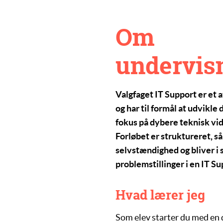
Om
undervis
Valgfaget
IT Support
er et 
og har til formål at udvikl
fokus på dybere teknisk vide
Forløbet er struktureret, så
selvstændighed og bliver i 
problemstillinger i en IT Su
Hvad lærer jeg
Som elev starter du med en