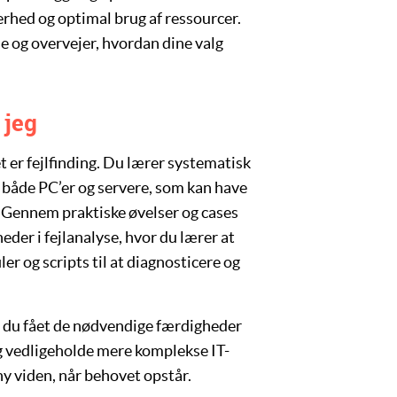
erhed og optimal brug af ressourcer.
 og overvejer, hvordan dine valg
 jeg
et er
fejlfinding
. Du lærer systematisk
på både PC’er og servere, som kan have
jl. Gennem
praktiske øvelser
og
cases
heder i
fejlanalyse
, hvor du lærer at
iler
og
scripts
til at diagnosticere og
r du fået de nødvendige færdigheder
 og vedligeholde mere komplekse IT-
 ny viden, når behovet opstår.