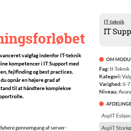
IT-teknik
IT Supp
ningsforløbet
avanceret valgfag indenfor IT-teknik
OM MODU
e dine kompetencer i IT Support med
Fag:
It-Teknik
n, fejlfinding og best practices.
Kategori:
Val
 du opnår en højere grad af
Varighed:
6-7
stand til at håndtere komplekse
Niveau:
Avanc
pportrolle.
AFDELING
AspIT Esbjer
Peter Asmus
 dybere gennemgang af
server-
AspIT Stork