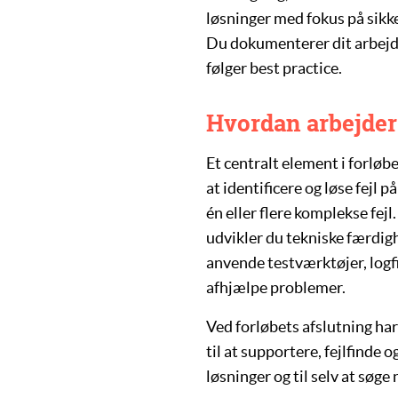
løsninger med fokus på sikk
Du dokumenterer dit arbejde
følger best practice.
Hvordan arbejder
Et centralt element i forløb
at identificere og løse fejl 
én eller flere komplekse fe
udvikler du tekniske færdig
anvende
testværktøjer
,
logf
afhjælpe problemer.
Ved forløbets afslutning ha
til at supportere, fejlfinde
løsninger og til selv at søge