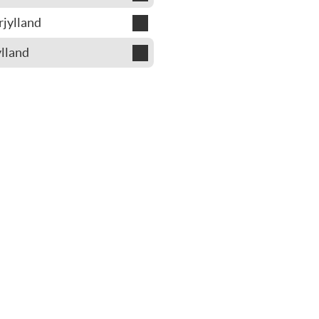
jylland
n
n Odinsholm
lland
aversen