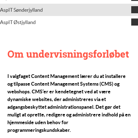
Klement Baastrup Johansen
AspIT Sønderjylland
Jonas Greve
AspIT Østjylland
Hanne Lund
Torben Colding
Om undervisningsforløbet
I valgfaget
Content Management
lærer du at installere
og tilpasse Content Management Systems (CMS) og
webshops. CMS’er er kendetegnet ved at være
dynamiske websites, der administreres via et
adgangsbeskyttet administrationspanel. Det gør det
muligt at oprette, redigere og administrere indhold på en
hjemmeside uden behov for
programmeringskundskaber.