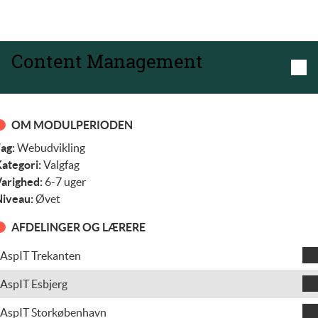
Content Management
OM MODULPERIODEN
ag:
Webudvikling
ategori:
Valgfag
arighed:
6-7 uger
iveau:
Øvet
AFDELINGER OG LÆRERE
AspIT Trekanten
Kenneth Hougård Sørensen
AspIT Esbjerg
Rasmus Hein Midjord
AspIT Storkøbenhavn