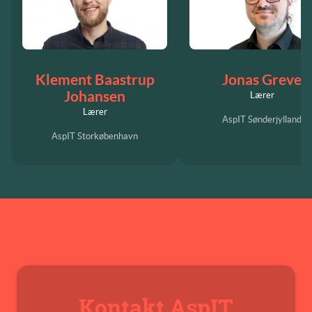
Klement Baastrup
Jonas Greve
Johansen
Lærer
Lærer
AspIT Sønderjylland
AspIT Storkøbenhavn
Kontakt AspIT