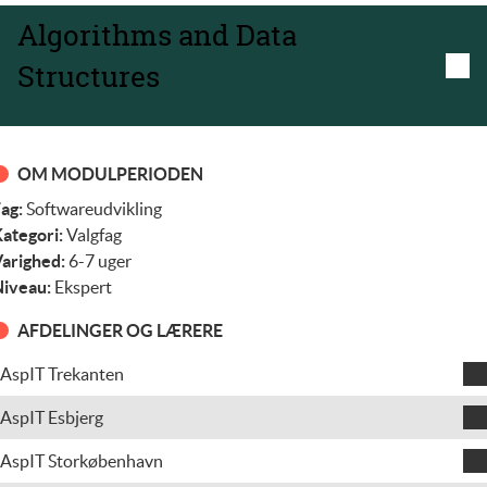
Algorithms and Data
Structures
OM MODULPERIODEN
ag:
Softwareudvikling
ategori:
Valgfag
arighed:
6-7 uger
iveau:
Ekspert
AFDELINGER OG LÆRERE
AspIT Trekanten
Mads Mikkel Rasmussen
AspIT Esbjerg
Teodora Mihaela Grindeanu
AspIT Storkøbenhavn