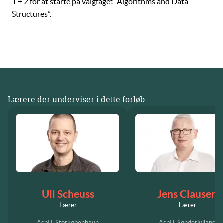
1 + 2
for at starte på valgfaget “Algorithms and Data
Structures”.
Lærere der underviser i dette forløb
Uli Scheuss
Jens Clausen
Lærer
Lærer
AspIT Storkøbenhavn
AspIT Sønderjylland